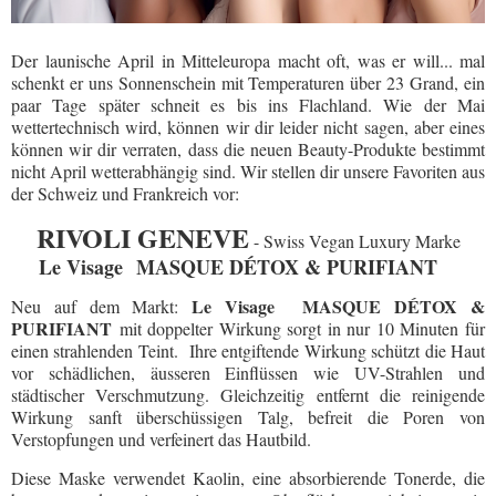
Der launische April in Mitteleuropa macht oft, was er will... mal
schenkt er uns Sonnenschein mit Temperaturen über 23 Grand, ein
paar Tage später schneit es bis ins Flachland. Wie der Mai
wettertechnisch wird, können wir dir leider nicht sagen, aber eines
können wir dir verraten, dass die neuen Beauty-Produkte bestimmt
nicht April wetterabhängig sind. Wir stellen dir unsere Favoriten aus
der Schweiz und Frankreich vor:
RIVOLI GENEVE
- Swiss Vegan Luxury Marke
Le Visage
MASQUE DÉTOX & PURIFIANT
Le Visage
MASQUE DÉTOX &
Neu auf dem Markt:
PURIFIANT
mit doppelter Wirkung sorgt in nur 10 Minuten für
einen strahlenden Teint. Ihre entgiftende Wirkung schützt die Haut
vor schädlichen, äusseren Einflüssen wie UV-Strahlen und
städtischer Verschmutzung. Gleichzeitig entfernt die reinigende
Wirkung sanft überschüssigen Talg, befreit die Poren von
Verstopfungen und verfeinert das Hautbild.
Diese Maske verwendet Kaolin, eine absorbierende Tonerde, die