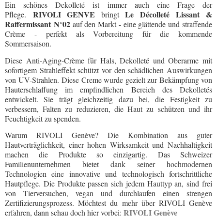
Ein schönes Dekolleté ist immer auch eine Frage der
RIVOLI GENVE
Le
Décolleté
Lissant &
Pflege.
bringt
Raffermissant
N°02
auf den Markt - eine glättende und straffende
Crème -
perfekt als Vorbereitung für die kommende
Sommersaison.
Diese Anti-Aging-Crème für Hals, Dekolleté und Oberarme mit
sofortigem Strahleffekt schützt vor den schädlichen Auswirkungen
von UV-Strahlen.
Diese Creme wurde gezielt zur Bekämpfung von
Hauterschlaffung im empfindlichen Bereich des Dekolletés
entwickelt. Sie trägt gleichzeitig dazu bei, die Festigkeit zu
verbessern, Falten zu reduzieren, die Haut zu schützen und ihr
Feuchtigkeit zu spenden.
Warum RIVOLI Genève? Die Kombination aus guter
Hautverträglichkeit, einer hohen Wirksamkeit und Nachhaltigkeit
machen die Produkte so einzigartig. Das Schweizer
Familienunternehmen bietet dank seiner hochmodernen
Technologien eine innovative und technologisch fortschrittliche
Hautpflege. Die Produkte passen sich jedem Hauttyp an, sind frei
von Tierversuchen, vegan und durchlaufen einen strengen
Zertifizierungsprozess. Möchtest du mehr über RIVOLI Genève
RIVOLI Genève
erfahren, dann schau doch hier vorbei: