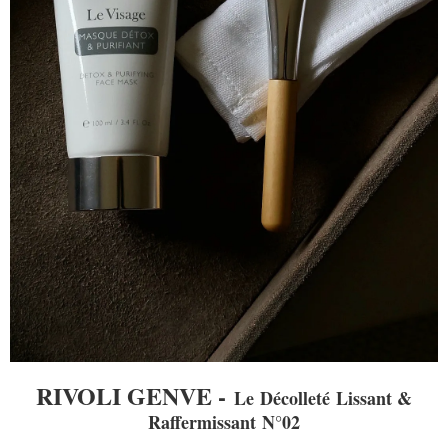
RIVOLI GENVE -
Le
Décolleté
Lissant &
Raffermissant
N°02